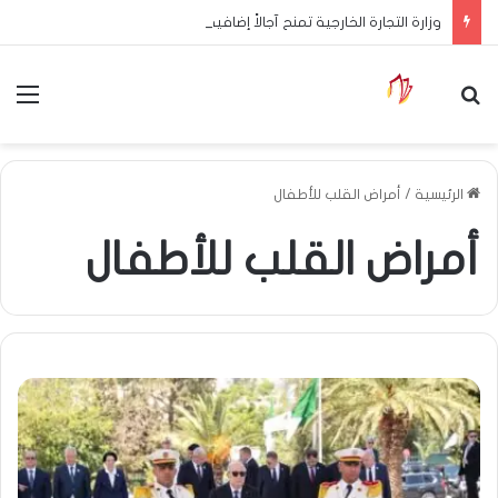
وزارة التجارة الخارجية تمنح آجالاً إضافية للمصدرين لاستكمال إجراءات التوطين البنكي
بحث عن
الق
الرئيسية
/
أمراض القلب للأطفال
أمراض القلب للأطفال