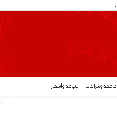
نح آجالاً إضافية للمصدرين لاستكمال إجراءات التوطين البنكي
جامعة وشراكات
سياحة وأسفار