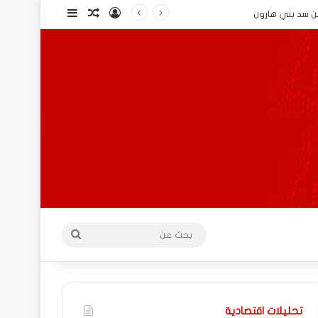
تسجيل الدخول
مقال عشوائي
إضافة عمود ج
من سد بني هارون
بحث
عن
تحليلات اقتصادية