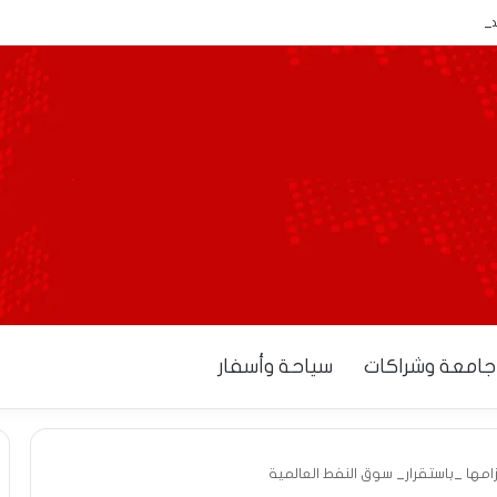
نح آجالاً إضافية للمصدرين لاستكمال إجراءات التوطين البنكي
جامعة وشراكات
سياحة وأسفار
امها _باستقرار_ سوق النفط العالمية