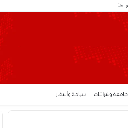
نح آجالاً إضافية للمصدرين لاستكمال إجراءات التوطين البنكي
جامعة وشراكات
سياحة وأسفار