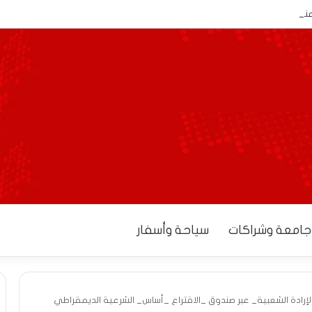
تمنح آجالاً إضافية للمصدرين لاستكمال إجراءات التوطين البنكي
جامعة وشراكات
سياحة وأسفار
إرادة الشعبية_ عبر صندوق _الاقتراع _أساس_ الشرعية الديمقراطي