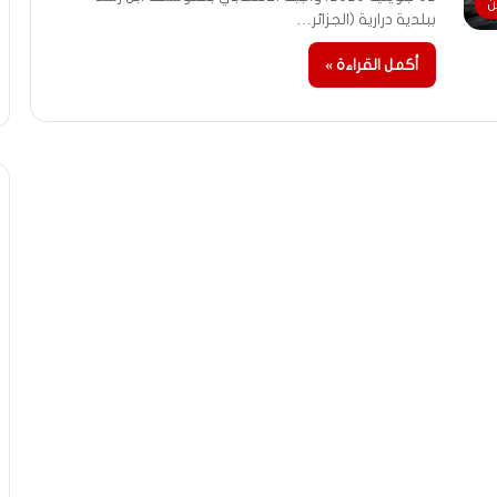
ن
ببلدية درارية (الجزائر…
أكمل القراءة »