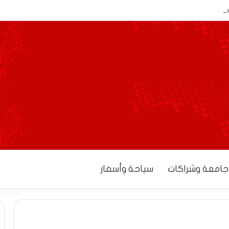
نح آجالاً إضافية للمصدرين لاستكمال إجراءات التوطين البنكي
جامعة وشراكات
سياحة وأسفار