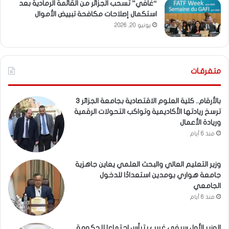
“غافي” تسحب الجزائر من القائمة الرمادية بعد
استكمال إصلاحات مكافحة تبييض الأموال
يونيو 20, 2026
متفرقـات
بالأرقام.. كلية العلوم الاقتصادية بجامعة الجزائر 3
ترسخ ريادتها الأكاديمية وتواكب التحولات الرقمية
وريادة الأعمال
منذ 6 أيام
وزير التعليم العالي والبحث العلمي يعاين جاهزية
جامعة هواري بومدين استعدادًا للدخول
الجامعي
منذ 6 أيام
الوزير الأول سيفي غريب يترأس اجتماعا للحكومة