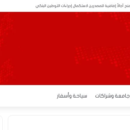
 لهيئة المهندسين المعماريين لولاية الجزائر وانتخاب أربعة مؤتمرين للمؤتمر ال
جامعة وشراكات
سياحة وأسفار