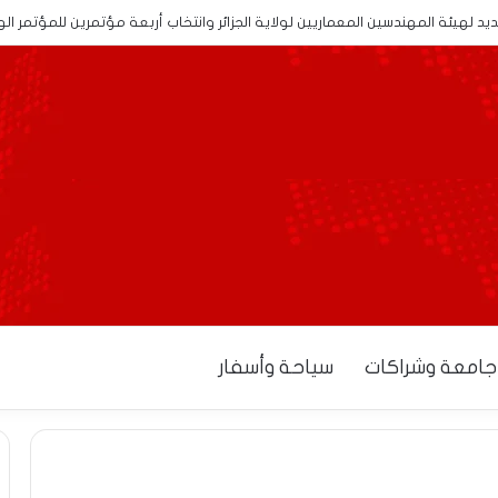
 لهيئة المهندسين المعماريين لولاية الجزائر وانتخاب أربعة مؤتمرين للمؤتمر ا
جامعة وشراكات
سياحة وأسفار