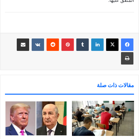
المتفق عليها.
لينكدإن
‏Tumblr
بينتيريست
‏Reddit
‏VKontakte
مشاركة عبر البريد
طباعة
مقالات ذات صلة