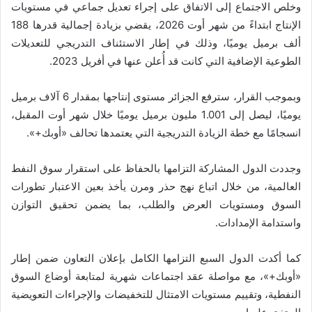
وخلص الاجتماع إلى الاتفاق على إجراء تعديل جماعي في مستويات
الإنتاج ابتداءً من شهر أوت 2026، يقضي بزيادة إجمالية قدرها 188
ألف برميل يوميًا، وذلك في إطار الاستئناف التدريجي للتعديلات
الطوعية الإضافية التي كانت قد أُعلن عنها في أفريل 2023.
وبموجب القرار، سترفع الجزائر مستوى إنتاجها بمقدار 6 آلاف برميل
يوميًا، ليصل إلى 1.001 مليون برميل يوميًا خلال شهر أوت المقبل،
انسجامًا مع خطة الزيادة التدريجية التي يعتمدها تحالف «أوبك+».
وجددت الدول المشاركة التزامها بالحفاظ على استقرار سوق النفط
العالمية، من خلال اتباع نهج حذر ومرن يأخذ بعين الاعتبار تطورات
السوق ومستويات العرض والطلب، بما يضمن تحقيق التوازن
واستدامة الإمدادات.
كما أكدت الدول السبع التزامها الكامل بإعلان التعاون ضمن إطار
«أوبك+»، مع مواصلة عقد اجتماعات شهرية لمتابعة أوضاع السوق
النفطية، وتقييم مستويات الامتثال للتخفيضات والإجراءات التعويضية