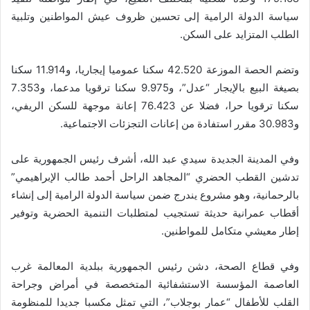
سياسة الدولة الرامية إلى تحسين ظروف عيش المواطنين وتلبية
الطلب المتزايد على السكن.
وتضم الحصة الموزعة 42.520 سكنا عموميا إيجاريا، و11.914 سكنا
بصيغة البيع بالإيجار “عدل”، و9.975 سكنا ترقويا مدعما، و7.353
سكنا ترقويا حرا، فضلا عن 76.423 إعانة موجهة للسكن الريفي،
و30.983 مقرر استفادة من إعانات التجزئات الاجتماعية.
وفي المدينة الجديدة سيدي عبد الله، أشرف رئيس الجمهورية على
تدشين القطب الحضري “المجاهد الراحل أحمد طالب الإبراهيمي”
بالرحمانية، وهو مشروع يندرج ضمن سياسة الدولة الرامية إلى إنشاء
أقطاب عمرانية حديثة تستجيب لمتطلبات التنمية الحضرية وتوفير
إطار معيشي متكامل للمواطنين.
وفي قطاع الصحة، دشن رئيس الجمهورية ببلدية المعالمة غرب
العاصمة المؤسسة الاستشفائية المتخصصة في أمراض وجراحة
القلب للأطفال “عمار بوجلاب”، التي تمثل مكسبا جديدا للمنظومة