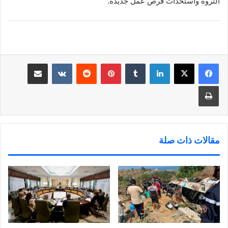
الثروة واستحداث فرص عمل جديدة.
لينكدإن
‏Tumblr
بينتيريست
‏Reddit
‏VKontakte
مشاركة عبر البريد
طباعة
مقالات ذات صلة