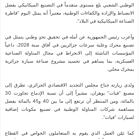
الوطني الشعبي بلغ مستوى متقدماً في التصنيع الميكانيكي بفضل
الانضباط والإرادة والكفاءات الوطنية، معتبراً أنه يمثل اليوم “قاطرة
الصناعة الميكانيكية في البلاد”.
وأعرب رئيس الجمهورية عن أمله في تحقيق تحدٍ وطني يتمثل في
تصنيع محرك وعلبة سرعات جزائريين في آفاق سنة 2028، داعياً
المؤسسات الناشئة إلى الانخراط في مجال المناولة الصناعية
العسكرية، بما يساهم في تجسيد مشروع صناعة سيارة جزائرية
بمحرك محلي.
ولدى زيارته جناح مجلس التجديد الاقتصادي الجزائري، تطرق إلى
مصنع “فيات” بوهران، مشيراً إلى أن نسبة الإدماج تجاوزت 30
بالمائة، ومن المنتظر أن ترتفع إلى ما بين 40 و45 بالمائة بفضل
مساهمة شركات المناولة الوطنية في تصنيع مكونات إضافية
لسيارات “فيات”.
كما ثمّن العمل الذي يقوم به المتعاملون الخواص في القطاع