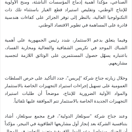
الصناعي، مؤكداً أهمية إدماج المؤسسات الناشئة، ومنح الأولوية
للإنتاج الوطني، وتقليص استيراد قطع الغيار باستثناء تلك ذات
التكنولوجيا العالية، بالنظر إلى توفر الجزائر على كفاءات هندسية
قادرة على المساهمة في تطوير الاقتصاد الوطني.
وفيما يتعلق بدعم الاستثمار، شدد رئيس الجمهورية على أهمية
الشباك الموحد في تكريس الشفافية والفعالية ومحاربة الفساد،
باعتباره يسهّل حصول المستثمرين على الوثائق اللازمة لتجسيد
مشاريعهم.
وخلال زيارته جناح شركة “إيريس”، جدد التأكيد على حرص السلطات
العمومية على تسهيل إجراءات استيراد التجهيزات الخاصة بالاستثمار
والمواد الأولية الضرورية للإنتاج، موضحاً أن طلبات استيراد
التجهيزات الجديدة الخاصة بالاستثمار تتم الموافقة عليها تلقائياً.
وعند جناح شركة “سونلغاز الدولية”، فرع مجمع سونلغاز، أشاد
بتنافسية الشركة بعد إنجاز أول مشاريعها الطاقوية في النيجر، مؤكداً
أن الجزائر ستواصل دعم الدول الإفريقية وتعزيز التعاون في المجال